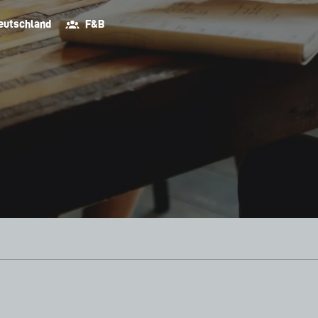
eutschland
F&B