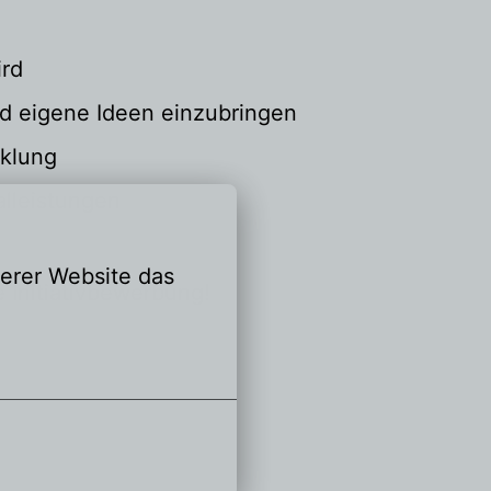
ird
d eigene Ideen einzubringen
cklung
alleistungen
erer Website das 
 Initiativbewerbung!