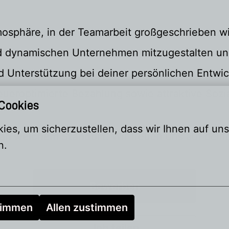
tmosphäre, in der Teamarbeit großgeschrieben w
d dynamischen Unternehmen mitzugestalten un
nd Unterstützung bei deiner persönlichen Entwi
eueroptimierte Bezahlung sowie attraktive Sozi
 Cookies
es, um sicherzustellen, dass wir Ihnen auf uns
 an welchem Standort.
Wir freuen uns auf deine
n.
Bewerben
timmen
Allen zustimmen
Job teilen